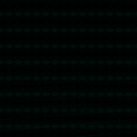
标题*
姓名*
电话*
邮箱*
内容*
Copyright 2024
1xbet中文版 | 1xbet中国官网【官方注册通道】
All
Rights by
1xbet