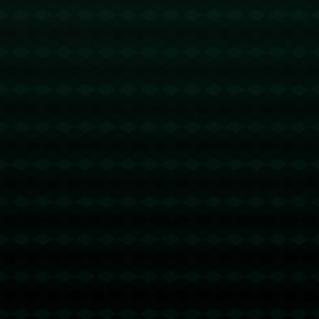
于拉莫斯个人而言，法国或许将成为他职业生涯的新起点，而对于
巴黎圣日耳曼，这则是他们继续追求欧冠冠军的重要一步。
上一篇：
官方：重慶兩江競技退出中超並停止運營.
下一篇：
歐文表示無球狀態下的提升是刻苦訓練的證明 三分命中
率達到46.6%創生涯新高.
联系我们
Contact
1xbet
地址：湖南省湘西土家族苗族自治州凤凰县麻冲乡
传真：010-8598112
电话：010-8598112
手机：18037536652
邮箱：admin@zhcn-1xbet.com