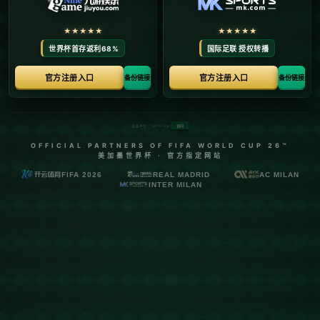
莫斯**的消息震惊了整个足球圈。这位曾效力于皇家马德里的防线巨
星，以高达8000万欧元的身价加盟巴黎圣日耳曼（PSG），这一重
磅交易引发了球迷们的广泛讨论和媒体的高度关注。然而，这笔交
易背后的故事和影响值得我们深入探讨。
**_拉莫斯和巴黎圣日耳曼的渊源_**
拉莫斯与**巴黎圣日耳曼**并不是完全陌生。早在2021年，拉莫斯就
曾短暂效力于巴黎，但由于种种原因未能续约。此次重返，是拉莫
斯在职业生涯晚期的又一次挑战，而巴黎圣日耳曼也在努力通过这
样的重磅签约来强化他们的防守线。在巴黎，拉莫斯将与另一位前
皇家马德里球员——纳瓦斯——重新并肩作战，这无疑将加强球队
的凝聚力。
**_转会背后的战略考量_**
巴黎圣日耳曼近年来致力于打造一支星光熠熠的球队，已经汇集了
一系列顶级球星。从梅西、内马尔到姆巴佩，球队在攻击线上已经
拥有了绝对的实力。然而，防线上的不稳定仍然是他们的重要挑
战。引入**经验丰富的拉莫斯**，不仅能够增强球队的后防能力，也
能够在更衣室内增加领导力。拉莫斯以他的职业精神和丰富的大赛
经验，正是巴黎在此刻所需的防线领袖。
**_转会操作的市场影响_**
从市场角度来看，这笔交易对整个欧洲足坛都产生了显著影响。首
先，这次交易以8000万欧元的高价完成，显然是巴黎圣日耳曼对拉
莫斯的高度评价和信任。其次，这笔巨额交易也再次引发了关于高
额转会费对足球市场长期影响的讨论。在近年来全球经济不确定性