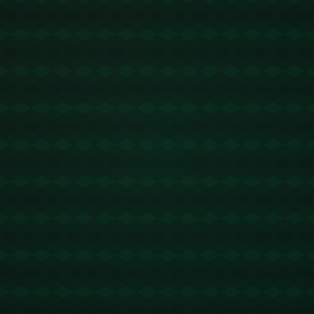
本赛季，蓝鹰拉齐奥的表现一度有所波动，但他们迅速调整状态，
实现了华丽的逆转。对阵蒙扎的比赛中，拉齐奥毫无悬念地以一场
大胜重新奠定了在积分榜上的优势地位。这场比赛，不仅仅是一场
普通的胜利，更是拉齐奥全队**坚定进取心**的体现。球队在比赛中
的快速传导和精准打击，多次让对手防不胜防。在关键时刻，主教
练**英扎吉**的临场调度和战术布置显现出他的智慧与经验，使球队
在激烈的意甲竞争中稳步前行。
与此同时，**拿波利的强势表现**也不容忽视。在本赛季，拿波利秉
持一贯的**攻势足球**，已连续八轮比赛保持不败，成为本赛季一支