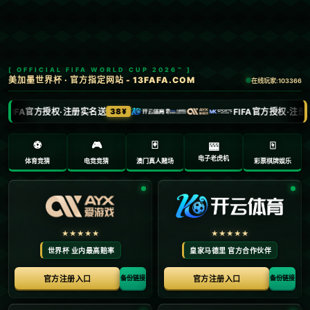
新闻中心
意甲｜蓝鹰大胜蒙扎重返前四 拿波利连续8轮不
敗.
2026-05-18
浏览次数： 次
返回列表
**意甲联赛**在全球范围内拥有无数球迷，其激动人心的比赛和顶级