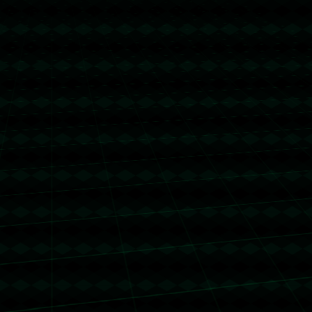
姓名*
电话*
邮箱*
内容*
Copyright 2024
1xbet中文版 | 1xbet中国官网【官方注册通道】
All
Rights by
1xbet