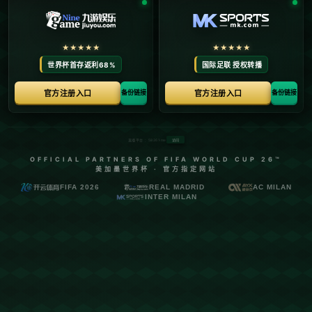
球队的对决，总是让人充满期待。在刚刚过去的一个比赛日，**蓝鹰
拉齐奥**以一场酣畅淋漓的大胜击败蒙扎，迅速重返积分榜前四。在
此同时，**拿波利**也继续引领风骚，保持了连续八轮不败的傲人战
绩。这两支球队的精彩表现，不仅彰显了意甲的激烈竞争，也展现
了各自的顽强拼搏。