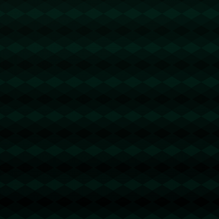
次评选都为我们描绘了21世纪初至今足球运动的宏伟画卷。在这段旅程中
的注脚。
：
年轻球员崭露头角，黄蜂队鲍尔赛季报销.