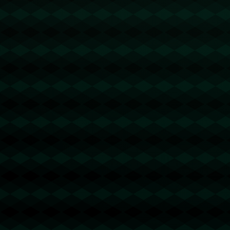
**，这
次辉煌
上一篇