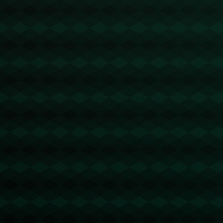
此外，
续15年
及尤文
综上所