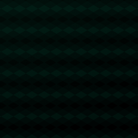
，巴萨无疑是一个重要的章节，而“梅西第一”更是历史一