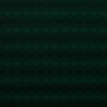
我们还可以分析梅西与C罗，这对21世纪最具代表性的对手。虽然C罗同
以上的巅峰表现、多次获得金球奖、以及在国家队与俱乐部的双重成功，而被
图斯的出色表现，也是足球史上的一段佳话。
述，如同《442》评选这样的专业评定，确实给了球迷们一个回顾和反思的