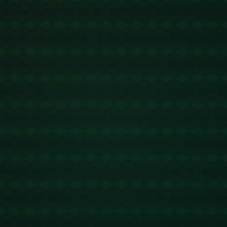
- **门将**：特尔施特根
特尔施特根依旧是巴萨的防守基石。凭借他出色的扑救与后场组织
能力，这一核心位置几乎毋庸置疑。
- **后防线**：阿劳霍、克里斯滕森、孔德、巴尔德
阿劳霍和孔德的组合为巴萨带来了坚固的防线表现，而巴尔德的迅
速成长也让左后卫的位置更加具有创造力。
- **中场**：布斯克茨（或罗梅乌）、佩德里、加维
中场三人组经历了稳定过渡期，未来佩德里和加维这对黄金搭档将
成为巴萨进攻与防守的双向中枢。而布斯克茨能否继续坐镇后腰位
置，可能是最大悬念。
- **锋线**：莱万、拉菲尼亚、内马尔（假设回归）
在锋线上，莱万的进球能力已毋庸置疑，而拉菲尼亚凭借高效的边
路突破有望继续占据主力位置。如果内马尔回归，以他擅长的左路
突破及与莱万的配合，他或许将重新点燃球迷对“梦幻巴萨”的期待。
---
### **内马尔回归的战术价值：旧梦重温还是全新变革？**
内马尔若回归，巴萨的战术将得到全面升级。无论是常见的**4-3-3
阵型**还是更加灵活的**4-2-3-1阵型**，内马尔都能扮演进攻的关键
角色：
1. **提升边路创造力**：
内马尔擅长盘带、过人和远射，这能给巴萨边路增添更多变化，突
破对手的严密防守体系，盘活整支球队。