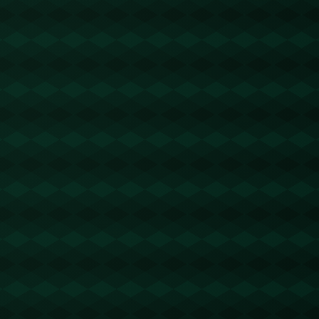
队与湖人队的比赛因多项争议性判罚引发广泛关注。**
中的**四大争议判罚**进行详细解析，帮助球迷更好地理
影响。尤其在NBA这样的顶级联赛中，任何一个争议性
争议判罚、特别是詹姆斯关键暂停的绝佳机会。