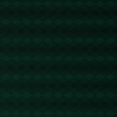
詹姆斯关键暂停合规.
返回列表