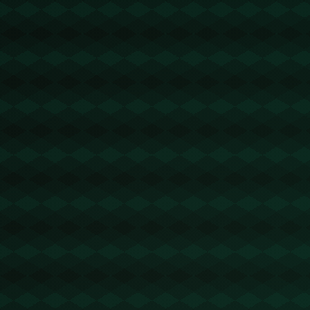
公司新闻
行业新闻
**火湖