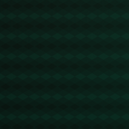
在篮球
詹姆斯关
解这些
### 前
在体育
的裁决