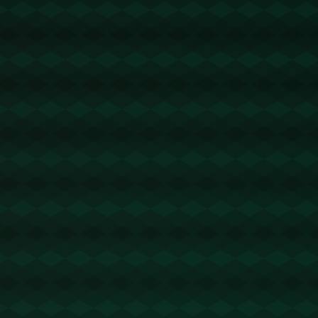
火湖大战裁判报告：4大争议判罚解析，
2026-05-18
浏览次数： 次
大战裁判报告：4大争议判罚解析，詹姆斯关键暂停合规**