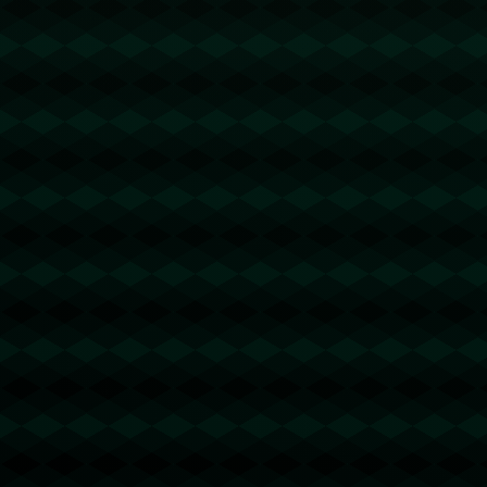
### 
对这些
中对规
这场比
来的比
罚，理