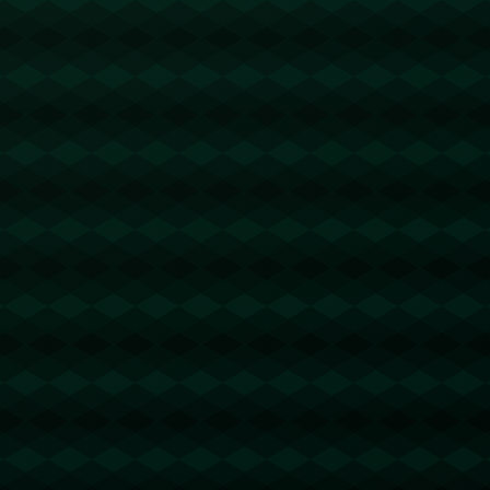
解显得尤为重要。
直接影响了火箭的进攻节奏，引发了火箭球迷的不满。然而，
。
判认定对方球员有“干扰球”行为，附带罚球。经过回放确
夹的情况下，及时请求暂停。许多观众对裁判允许此暂停感
**，这次暂停请求是完全符合规则的。