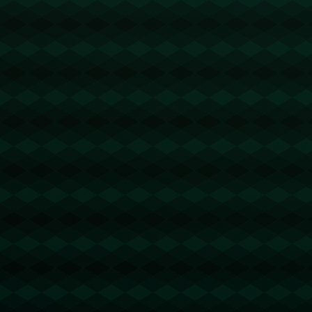
镜头回
**2.
纵观裁
**3.
认，此
**4.
到疑惑，