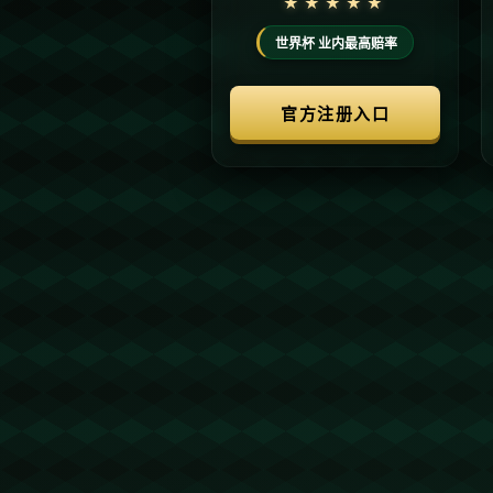
新闻中心
News