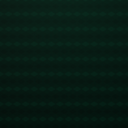
攻和防守两端都展现出了**巅峰状态**。他的出色表现是快船能够在
本季取得连续胜利的重要保证。在这样的状态下，他无疑是每一个
对手都不愿面对的挑战。
**快船的团队协作与战略优势**：对于快船而言，这次大胜不仅是明
星球员的睛表现，也显示了球队整体战术的成功。**团队之间的默契
配合成为胜利的关键**，每一次传球、每一个掩护都被完美地运用，
提升了球队的进攻效率。在快船的比赛中，战略的调整和灵活的阵
容布置，让他们在短时间内展现出强大的竞争力。