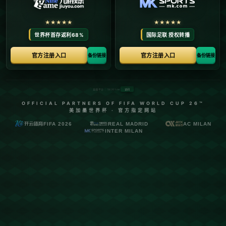
胜**
在NBA的赛场上，每一场比赛都是一场战斗，每一次胜利都是对团
队协作与明星表现的最好印证。快船队以32分的优势实现对手的击
溃，不仅让球迷们欢欣鼓舞，更让我们对这支队伍的潜力充满期
待。本场比赛中，**詹姆斯·哈登再度书写传奇，凭借一场完美的表
现刷新个人记录**；而**拉塞尔的失意和伦纳德的优异表现**则进一
步渲染了这场胜利的色彩。在分析这场胜利时，我们不仅要关注明
星球员的光芒，更应揭示团队配合的力量。
**詹姆斯·哈登的巅峰表演**：作为快船的新成员，哈登在加盟后的表
现一直备受关注。本场比赛大家期待已久，他终于不负众望。哈登
以精准的投篮和灵活的组织能力，助力球队将分差拉大至32分之
多。他不断打破个人记录，以一种无可阻挡的姿态**撼动赛场**，并
向所有质疑者证明，他的到来绝非浪得虚名。哈登的表现不仅仅是
个人能力的体现，更是快船战略调整后整体实力提升的缩影。
**拉塞尔的低谷表现**：相比之下，另一位备受瞩目的球员拉塞尔则
显得有些失常。7中仅2的命中率让他的表现黯然失色，成为赛后讨
论的焦点。虽然数据不够亮眼，但拉塞尔在防守端的力量和不屈的
精神仍然值得肯定。球队的胜利并非仅靠一人之力，拉塞尔在团队
防守中的贡献同样不可或缺。通过加强与哈登的配合，他仍有潜力
迎来下一次爆发。
**科怀·伦纳德的梦回巅峰**：在这个充满话题的夜晚，伦纳德毫无疑
问站在舞台中央。他以出色的身体素质和敏锐的篮球智商，将自己
的全面能力发挥到极致。伦纳德在比赛中如同进入梦中一般，在进