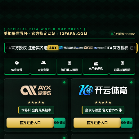
新闻中心
杜兰特受伤，太阳惨败火箭，西部竞争激烈.
2026-05-18
浏览次数： 次
返回列表
### 杜兰特受伤，太阳惨败火箭，西部竞争激烈
**杜兰特的伤病不仅让太阳队陷入困境，更直接点燃了西部季后赛的
竞争战火。** 如今的NBA西部联盟各强队之间的实力差距愈发接