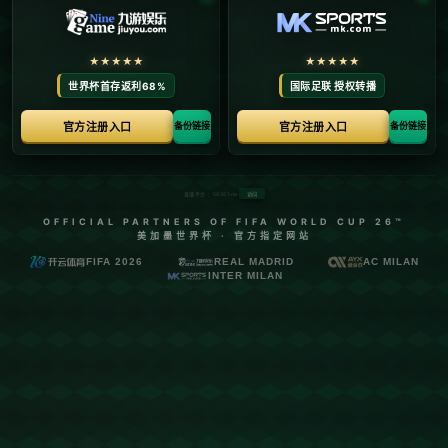
近，一次关键球员的伤病可能就会彻底改变战局，而凯文·杜兰特的
意外受伤就是最典型的例子。
#### **杜兰特缺阵让太阳陷入困境**
本场比赛，杜兰特的缺席显然对太阳队的整体实力产生了巨大影
响。自从他加盟菲尼克斯太阳以来，球队攻防两端都呈现质的飞
跃。杜兰特的个人得分能力和防守覆盖范围让太阳成为西部冠军的
热门竞争者。然而，**当杜兰特因伤无法参赛时，太阳的“天赋体系”
似乎崩塌**，他们在与火箭的较量中惨败，并一度落后两位数以上。
主力后卫布克的表现固然出色，但面对豪斯、贾巴里·斯密斯等火箭
年轻人的围堵，单核作战显得心有余而力不足。
数据统计显示，杜兰特赛季场均贡献近30分、7.5个篮板和5次助
攻，而一旦缺少他，**太阳队的进攻效率骤降超过15%**。他的存在
意味着球队拥有多面火力点，尤其在关键时刻能稳定输出，而他的
受伤则直接暴露了替补阵容的深度不足。
#### **火箭的“黑马”实力彰显**
然而，太阳的失败不仅在于杜兰特的缺阵，也体现了火箭队的快速
崛起。尽管火箭队本赛季年轻球员居多，缺乏经验，但他们在主教
练乌度卡的指导下展现出出色的韧性和冲击力。**在比赛中，火箭的
首发控卫凯文·波特、二年级新星贾巴里·斯密斯和三分投手杰伦·格
林都打出了高水平的表现**，尤其是格林单场斩获27分，几次三分命
中直接形成反击高潮。
火箭目前排名虽然偏后，但他们在对阵强队时却屡屡打出亮眼表