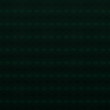
- **拦截次数**：罗马 15次 - 波尔图 7次