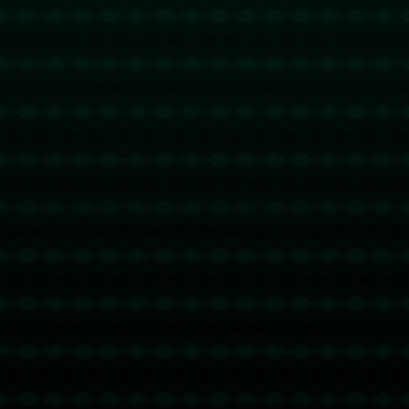
防守端的强烈压迫力是罗马制胜的基石。
---
## **总结亮点语：团结成就胜利**
*罗马在欧联杯这场强强对话中不负众望，用他们的团结和战术创造
了一个令人难忘的夜晚。这不仅是意甲球队捍卫欧洲地位的重要里
程碑，也为球迷留下了一场酣畅淋漓的视觉盛宴。*
上一篇：
快船消息：哈登成联盟唯二，悍将有望竞争三阵，战鹈
鹕出场更新​.
下一篇：
力挺王曼昱！张继科发短信祝贺夺冠，惺惺相惜：曾送
对方特制球板.