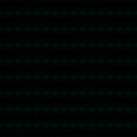
联系我们
Contact
1xbet
地址：湖南省湘西土家族苗族自治州凤凰县麻冲乡
传真：010-8598112
电话：010-8598112
手机：18037536652
邮箱：admin@zhcn-1xbet.com
标题*
姓名*
电话*