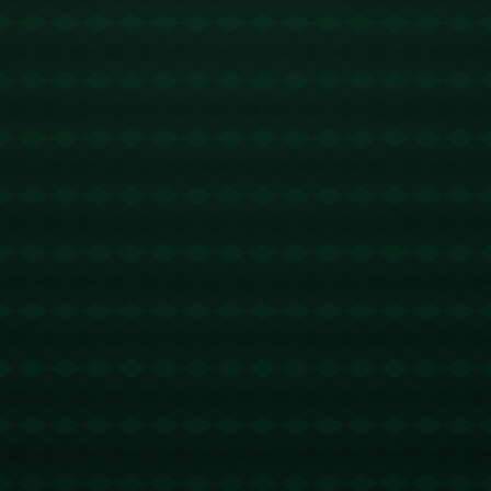
这场胜利不仅是一场比赛的胜负，更是意甲球队在欧战中展现实力
的重要标志。在过去几个赛季中，意甲球队在欧洲赛场上表现有所
起伏，而像波尔图这样的强敌正是挑战这种偏见的好机会。罗马的
胜利对意甲球队的信心无疑也是一种提振。
值得一提的是，罗马的主帅穆里尼奥功不可没。他以严谨的战术安
排、对球员心理的把控以及赛前充分的对手分析，再次展现了“战术
大师”的风采。穆帅的执教风格注重培养团队精神，在罗马，他更倾
向于让球员在比赛中展现**坚韧不拔的精神面貌**，这也正是球队战
胜波尔图的制胜法宝。
---
## 数据证明结果：罗马的全面表现
为了更直观地分析这场比赛的胜负原因，让我们看一组比赛数据：
- **控球率**：罗马 45% - 波尔图 55%
波尔图在控球方面占优，但效率偏低。
- **射正次数**：罗马 6次 - 波尔图 3次
罗马更善于抓住机会，转化率极高。
- **传球成功率**：罗马 82% - 波尔图 85%
略显劣势的传球数据，说明罗马更注重快速反击而非控球。