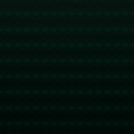
在本輪比賽中，**紐卡斯爾聯隊**的表現同樣受到關注。隨著沙特資
本的注入，球隊的未來一片光明。而在對陣熱刺的比賽中，紐卡斯
爾在上半場一度取得領先。然而，熱刺憑借*孫興慜*的優異表現，最
終以3-2反超比分。儘管如此，紐卡斯爾展示出的潛力預示著未來的
**改變和挑戰**。
**技術統計與數據分析**
從數據分析的角度來看，本輪比賽展現了球隊間激烈的體能對抗與*
高效的進攻轉化*。根據統計，本輪進球數達到了歷史平均水準之
上，這不僅體現了球隊進攻端的火力，也反映出*防守端的脆弱性*。
例如，曼聯在對陣沃特福德的比賽中，儘管掌控了更多控球權，但
由於防線上的*頻頻失誤*而錯失取勝良機。
**結論**
透過本次第8輪英超賽事集錦，我們不僅看到了各支球隊在戰術和技
術層面的互動，也能預見賽季未來的種種變數。隨著後續比賽的進
行，每場比賽都將為最終的冠軍歸屬提供關鍵信息。更多的**精彩瞬
間**和*激情對抗*還在後頭，我們拭目以待。