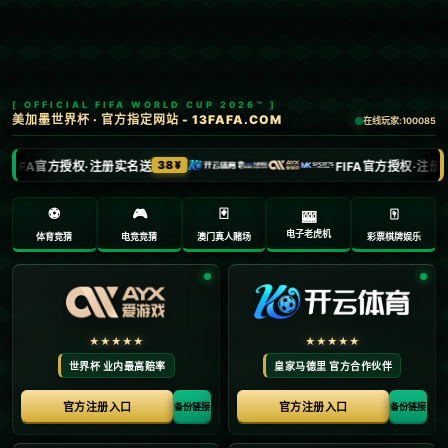
新闻中心
21-22賽季英超聯賽第8輪比賽集錦.
2026-05-18
浏览次数： 次
返回列表
**21-22賽季英超聯賽第8輪比賽集錦：精彩瞬間與關鍵戰局**