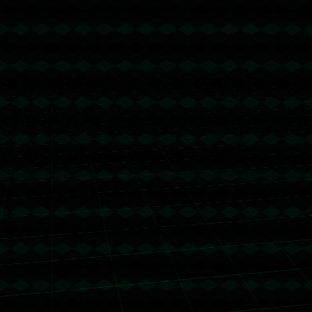
手机：18037536652
邮箱：admin@zhcn-1xbet.com
标题*
姓名*
电话*
邮箱*
内容*