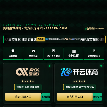
新闻中心
贝赫拉米：我会选择卖掉特奥和莱奥，然后请
加斯佩里尼执教米兰.
2026-05-18
浏览次数： 次
返回列表
**贝赫拉米谈AC米兰未来规划：卖掉特奥和莱奥，再请加斯佩里尼