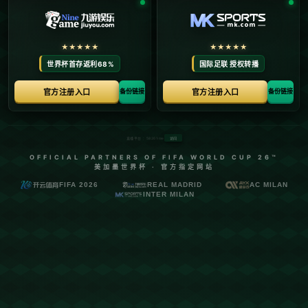
季进入八强的豪门球队，还将详细呈现欧冠1/4决赛赛程时间表，让
您紧跟赛事动态。关键词“欧冠8强”和“欧冠1/4决赛”将贯穿全文，为
您提供全面而精准的信息。
在经过激烈的小组赛和淘汰赛后，终于有八支球队成功晋级欧冠八
强，这不仅展示了他们巨大的实力，也为球迷们带来了无比的期待
与兴奋。今年的**欧冠8强名单**包括巴塞罗那、拜仁慕尼黑、皇家
马德里、曼城、利物浦、巴黎圣日耳曼、尤文图斯和切尔西。这些
球队不仅有着深厚的历史底蕴，更在本季赛中展现了无与伦比的战