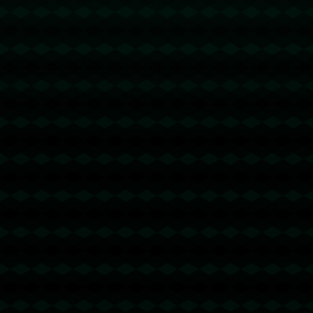
上一篇：
青岛西海岸教练组搭建完毕 张呈栋高迪等11名队员加
盟.
下一篇：
2024年国际体育十大新闻.
联系我们
Contact
1xbet
地址：湖南省湘西土家族苗族自治州凤凰县麻冲乡
传真：010-8598112
电话：010-8598112
手机：18037536652
邮箱：admin@zhcn-1xbet.com
标题*