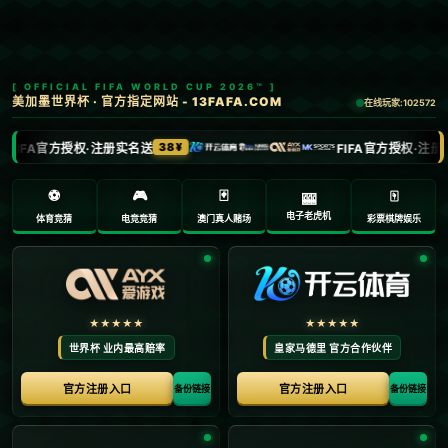
新闻中心
CBA：力争连胜 青岛国信制药男篮今晚迎战九
台农商银行男篮.
2026-05-18
浏览次数： 次
返回列表
**CBA：力争连胜 青岛国信制药男篮今晚迎战九台农商银行男篮**