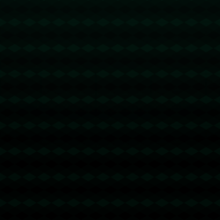
上一篇：
以空袭叙南部多地 叙民众举行抗议活动.
下一篇：
4-0！国青大胜曼谷联，以小打大取胜，3球星包办进
球，双星传射.
联系我们
Contact
1xbet
地址：湖南省湘西土家族苗族自治州凤凰县麻冲乡
传真：010-8598112
电话：010-8598112
手机：18037536652
邮箱：admin@zhcn-1xbet.com
标题*