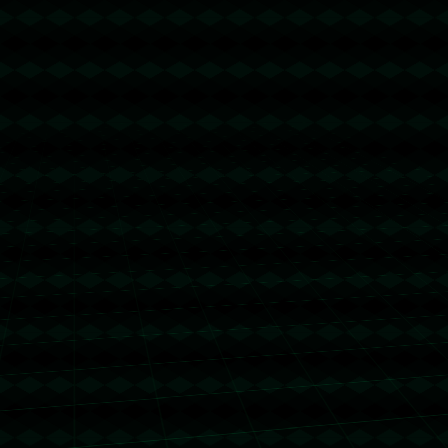
邮箱：admin@zhcn-1xbet.com
标题*
姓名*
电话*
邮箱*
内容*