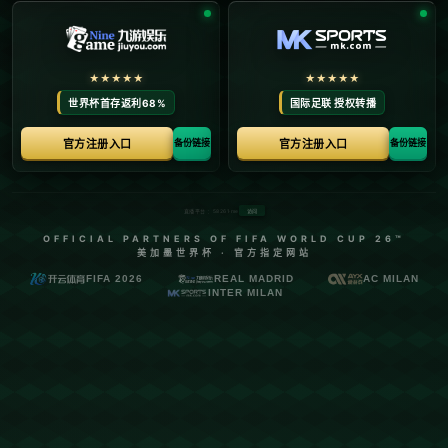
在足球世界中，金球奖的获得往往意味着球员市场价值的飙升。我
们将深入探讨近五年来金球奖得主的身价走势，以及这一奖项对他
们市场价值的影响。通过这一分析，不仅揭示足球运动员为何成为
商业巨头，还破解获奖背后的经济密码。
**梅西2019年：足球市场的钻石时刻**
莱昂内尔·梅西，这位阿根廷传奇球员，堪称现代足球的代名词。
*2019年，梅西的市场身价攀升至1.5亿欧元*，不仅因为他的金球奖
荣誉，更是他多年稳定表现的结晶。在这一年中，梅西带领巴塞罗
那在各大赛事中几乎无往不利。**这一巅峰时刻不仅提高了他的商业
吸引力，还巩固了他的全球影响力**。梅西的身价不仅仅是数字，它
象征着足球运动员在体育产业中无与伦比的价值。