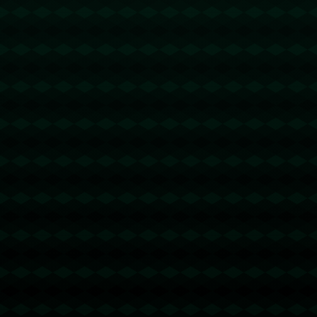
卡里姆·本泽马无疑是市场价值复苏的最佳案例。在多年的稳定表现
之后，2021年他的市场身价回升至约5000万欧元。这一转变部分归
功于他在皇马无与伦比的赛场表现及金球奖的加持，显示出金球奖
对重塑球员市场价值的重要。
综上所述，金球奖不仅是球员技术能力的认可，更是市场价值的强
力驱动。通过分析近五位得奖者的身价走势，我们可以一窥足球世
界中经济与运动相结合的复杂性和魅力。每一位金球奖得主都展现
了如何通过场上表现赢得市场青睐，并让足球运动员成为全球经济
中的璀璨明星。
上一篇：
复式票追加巧中大乐透933万 湖北巨奖得主兑奖.
下一篇：
C罗缺阵，利雅得胜利亚冠精英赛失利.