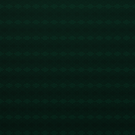
克里斯蒂亚诺·罗纳尔多，每次金球奖提名都意味着市场对他的投资
重新评估。虽然他的市场身价波动不如其他球员那么剧烈，但他稳
定的场上表现和商业领域的成功，确保了他的持久吸引力。在他夺
得金球奖的年份，罗纳尔多的身价一直保持在1亿欧元左右，显示了
他作为高价值投资的长期潜力。
**莱万多夫斯基2020年：身价与表现同步**
在2020年，罗伯特·莱万多夫斯基斩获金球奖，证明自己不仅在球场
上无可匹敌，在市场上也是不可忽视的力量。尽管全球经济波动影
响体育产业，其市场身价仍稳步上涨，达到约7000万欧元。**莱万
的案例显示优秀表现如何与市场价值紧密结合**，固守他的国际地
位。