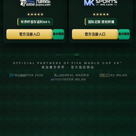
在过去的德甲赛季中，多特蒙德和斯图加特的对决总是吸引众多球
迷的关注。尤其是近期的比赛，斯图加特成功“双杀”多特蒙德，以2-
1的胜利再次证明了他们的实力。**这场比赛中，安东的乌龙球和沙
博特的关键进球成为了比赛的决定性因素，引发了球迷和专家们的
热议**。
**多特蒙德的困境**
多特蒙德一直以来是德甲中的劲旅，凭借着其在进攻端的犀利和中
场的稳健统治了不少比赛。然而，本赛季面对**斯图加特**，他们的
状态似乎出现了一些问题。**安东的乌龙球**让多特蒙德一度处于被
动局面，而接下来的沙博特破门更是让他们难以反击。*在连续两场
比赛中被同一对手击败，这无疑是多特蒙德需要深思的问题*。
**斯图加特的策略**
斯图加特在本赛季表现不俗，尤其是在与强敌多特蒙德的对决中，
他们展示出了强大的战术执行力。*斯图加特成功利用了多特蒙德后
防线的漏洞，利用快速反击和精准传球*，在对手措手不及时给予致
命一击。**沙博特的进球则完美体现了这一战术，希望今后的比赛中
斯图加特能继续保持这种高效的战术执行**。
**比赛详细分析**
1. **战术布局**：斯图加特采用了紧凑的防守反击策略，这种策略在
面对多特蒙德时显得尤为重要。多特尝试主导比赛节奏，但斯图加
特的防线无懈可击，反而在反击中找到机会。
2. **球员表现**：*安东不幸的乌龙球虽然给多特蒙德带来了一丝希
望*，但总体来看，多特在进攻端未能充分发挥。反观斯图加特，**