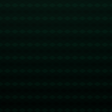
上一篇：
世体：居莱尔在皇马处境微妙，他将在今夏思考自己的
未来.
下一篇：
科爾維爾：如果無布萊頓我無今日成就 謙卑歡慶以示尊
重.
联系我们
Contact
1xbet
地址：湖南省湘西土家族苗族自治州凤凰县麻冲乡