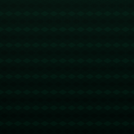
*更衣室文化的变化*
管理层的人事变动，往往伴随着**更衣室文化的变化**。作为曾经的
球员和队长，马尔蒂尼在球队中享有极高的威信。他的离去可能动
摇球队内部的士气，甚至引发球员的不安情绪。对于处在风口浪尖
的AC米蘭来说，尽快稳定更衣室氛围将是首要任务。
**未来的发展与展望**
*AC米蘭的未来走向将变得更加复杂。*俱乐部需要制定出短期和长
期的战略规划，以应对马尔蒂尼离职所带来的挑战。此外，如何找
到一位能够平衡俱乐部传统与现代足球运营的管理者，将是对AC米
蘭的一大考验。
综上所述，马尔蒂尼的解雇不仅是一个个例，更是AC米蘭整体发展
不断进化过程中的一个插曲。在这动荡时期，所有关注者都在拭目
以待，期待这支历史悠久的球队能快速调整，重新找回活力。