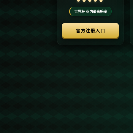
新闻中心
News