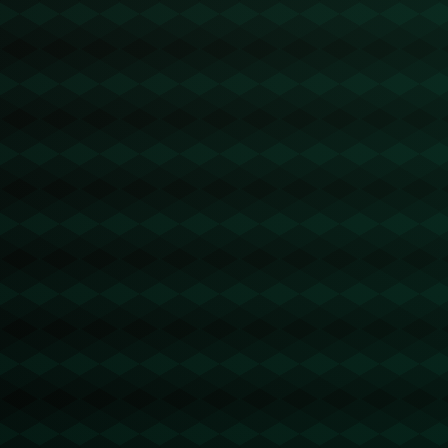
北
公司新闻
行业新闻
在今年
焦點無疑
度，不