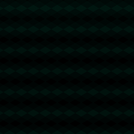
：
来了一波状态！快船过去12场赢了10场 输给鹈鹕+2分惜败雷霆.
姓名*
邮箱*