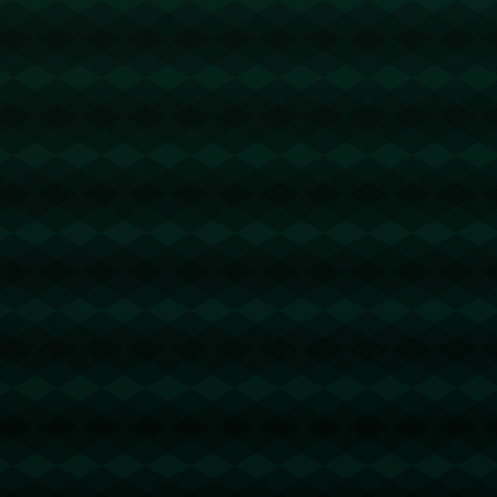
化運動員的案例對比**
馬爾這樣的全球化運動員轉會，往往會引來不同地區文化和市場的碰撞。以
例如小貝漢姆和伊布拉希莫維奇，這些球員的加入使美國職業足球的水準
複製這一成功樣本。