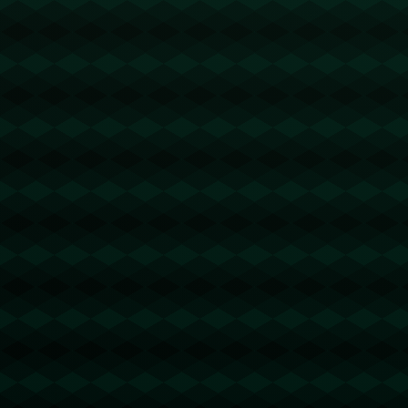
**全球
類似內
例子，
加入，