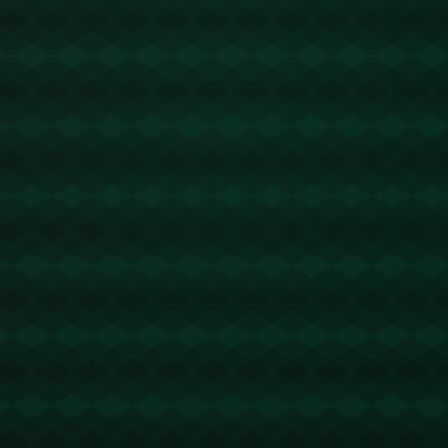
爾轉會對阿爾希拉爾的影響**
以1.6億歐元的合同金額加盟沙特阿爾希拉爾，這一數字本身就足以令整
力的高度認可，還突顯了沙特足球聯賽在國際足壇中的影響力正在迅速提
希拉爾的戰略佈局**
拉爾作為沙特足球聯賽中的豪門，一直以來都在追求更高的國際聲譽。簽
舉措。**這不僅有助於提高球隊的競爭力，還有助於吸引更多的國際球迷和
們正在開啟一條引進國際巨星的新道路。