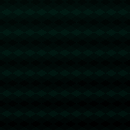
業效益、足球文化交流和運動員職業生涯發展的複雜案