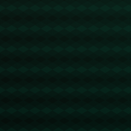
**內馬
對於內
馬爾的
他本人
**經濟
簽下內
部的整