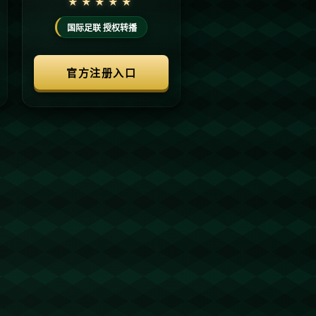
产品中心
新闻动态
联系我们
你的位置：
首页
>
新闻中心