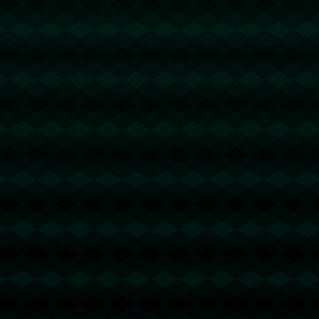
，內馬爾加盟阿爾希拉爾不僅是一筆引人注目的轉會交易，也是一個關於商
這個全球化日益加深的時代，這樣的轉會意味著更多的國際合作與交流。*