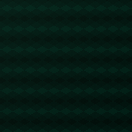
將面對完全不一樣的比賽環境和文化背景。然而，**內
隊的明星球員，內馬爾也有責任幫助年輕球員成長，這對
入、周邊產品銷售到廣告贊助，內馬爾的到來將帶動俱樂
注的契機。