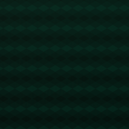
爾的角色與挑戰**
馬爾而言，這一轉會是職業生涯中的一次全新挑戰。在歐洲效力多年後，他
技術和經驗將成為阿爾希拉爾走向國際舞台的重要資產**。此外，作為球
來說也是一次寶貴的機會。
效益的提升**
馬爾不僅能提高球隊的競技水平，還能刺激場外收入的增長。**從票房收
體經濟收益**。而對於沙特足球聯賽而言，這筆交易也是吸引更多國際關