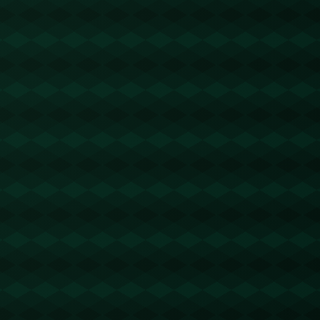
個足球界震驚。這筆巨額合同不僅顯示了阿爾希拉爾對於內
升。
下內馬爾這樣的世界頂級球星，無疑是其提升國際影響力
贊助商**。過去，沙特的俱樂部多依賴本土球員，但現