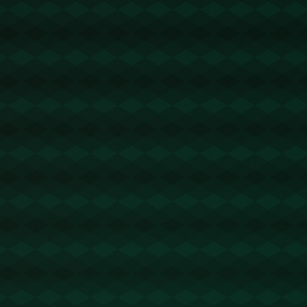
內馬爾加盟沙特豪門阿爾希拉爾 合同金
2026-05-18
浏览次数： 次
爾加盟沙特豪門阿爾希拉爾：合同金額達到1.6億歐元！**
周知，內馬爾是世界足壇的一位頂級球星。他的每一次轉會都吸引著全球球
體壇熱點。這不僅是因為他個人的技藝，還因為他背後所代表的足球文化交