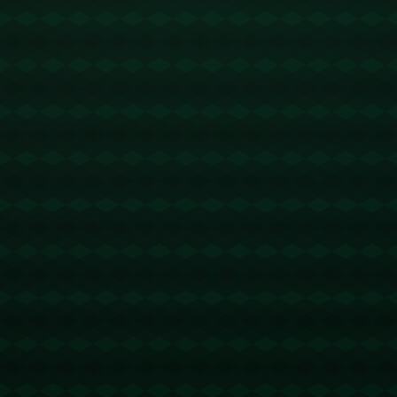
通过对他过往表现的分析，我们可以看出，这位年轻小将具备出色
的**“大心脏”特质**。不论是在上赛季欧冠关键赛段的表现，还是在
本赛季初期几场硬仗中的发挥，他都展现出了较高的心理素质和比
赛智商。这些都为他在未来能成为皇马的中坚力量打下了坚实的基
础。