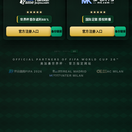
在最近的欧冠比拼中，拉齐奥以0-1战胜拜仁慕尼黑。然而，这场比
赛的焦点并不仅仅在于比分，还有因莫比莱的关键点球和于帕梅卡
诺的红牌事件。本文将深入剖析这场比赛中关键因素的影响，以及
对两队未来走势的潜在影响。
**比赛回顾与关键事件**
这场比赛中，拉齐奥凭借因莫比莱的点球，成功在客场力克强敌拜
仁慕尼黑。比赛的转折点发生在上半场，当拜仁的防守核心——**于
帕梅卡诺**因一次防守中的失误被裁判直接出示红牌罚下。这一变故
不仅削弱了拜仁的防守能力，也直接为拉齐奥创造了绝佳的进攻机
会。**因莫比莱**在这个关键时刻站了出来，他面对压力沉着冷静，
将点球稳稳打入，为球队奠定了胜局。
**拜仁的困境**
在本场比赛中，拜仁慕尼黑表现出的一个显著问题是**零射正**。尽
管控球率占优，但在面对拉齐奥坚固的防线时，拜仁的进攻显得无