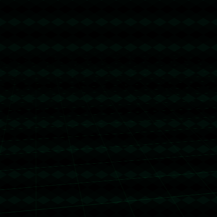
姓名*
电话*
邮箱*
内容*
Copyright 2024
1xbet中文版 | 1xbet中国官网【官方注册通道】
All
Rights by
1xbet