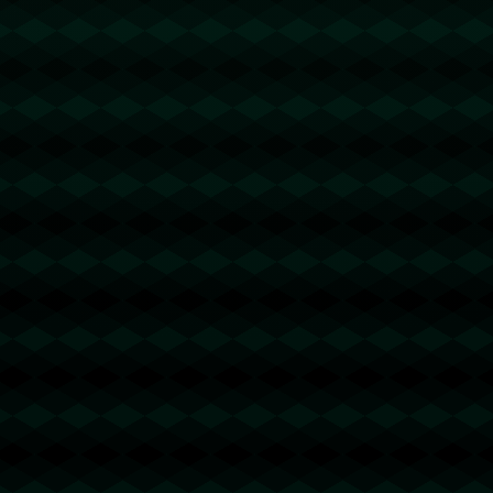
体系。他们在全国范围内建立了54个足球精英培训营，每年为数以千计的
德甲联赛成为这些青年才俊展示自己的舞台。以勒沃库森的中场天才维尔
非凡的潜力。因此，德国队能够在任何赛事中都拥有强大的竞争实力也就
：超越名单的思考**
足球的实力不只是体现在公布的阵容名单上，还体现在那些未被挑选的球员
“主力阵容”向我们展示了德国足球的广度和深度，这不仅为德国队在国际
借鉴。再一次验证，足球的成功，永远离不开扎实的基础建设与不断的创
：
「欧冠」姆巴佩双响,大巴黎轻松晋级
：
图片报：博埃今天完成了20分钟的跑步训练，他希望尽快复出
姓名*