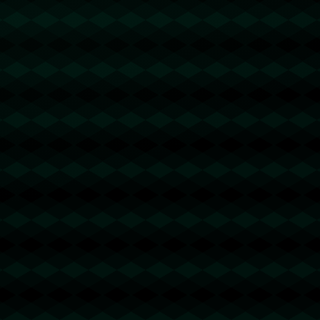
青少年提供专业训练。
茨为例，他就是从德国青训营中脱颖而出，并在联赛中展
不足为奇。
身上。*他们的实际水平同样不容忽视。那些落选的球员
舞台上的持续成功提供了保证，也为其他国家的足球发展
新探索。