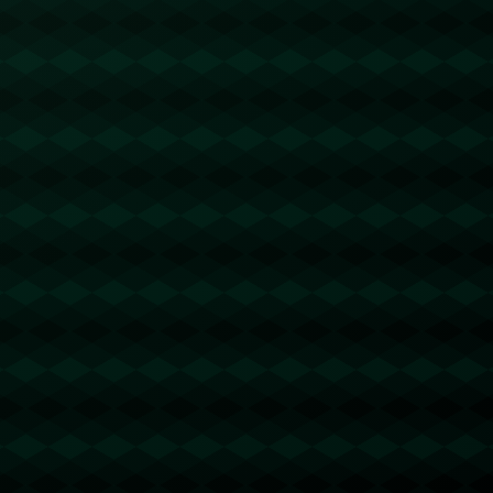
了多种因素，包括球员的技术特点、战术适应性和团队协
何一支国家队的主力竞争。**
未来赢得更多的出场机会和荣誉。这也让我们对德国队未
政策。自从2000年欧洲杯失意之后，德国足协便着手改