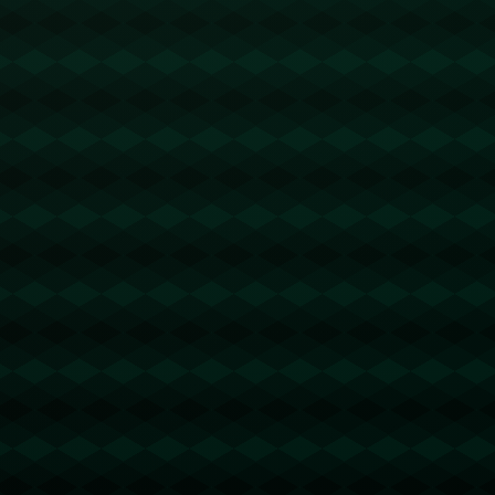
多变与阵容竞争**
帅勒夫多年来不断尝试不同的战术组合，因此在选拔本届大名单时考虑到
*落选球员虽未被选入最终大名单，但他们的技术水平和场上表现足以与任
意义上说，这种激烈的竞争环境刺激了球员们不断努力提高自我，以期在
现充满期待。
分析：德国的青训模式**
这种深厚的球员储备，并不是偶然的结果，而是得益于他们多年坚持的青训