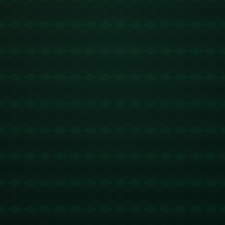
忽视，总是能在第一时间回防、阻止对手的反击。这种全能型的球
员是当代足球中非常稀缺的，洛塞尔索的缺席无疑给阿根廷带来了
不小的挑战。
**健康问题如何影响运动员表现**
一个运动员的健康状态直接关系到其在场上的表现，洛塞尔索的情
况正是如此。像肌肉拉伤这类伤病，需要长时间的恢复和细心的疗
养。根据研究，如果处理不当，肌肉拉伤很容易复发，导致更长时
间的缺阵。因此，如何做好康复管理，让洛塞尔索迅速回归赛场，
同时保持高水平的竞技状态，是目前阿根廷队面临的重要议题。
**阿根廷队的应对策略**
在洛塞尔索缺阵期间，阿根廷队必须调整其战术布局。首先，主教
练可能会考虑采用多名球员的组合，以填补洛塞尔索留下的空缺。**
采用阵容轮换或者调整球队的战术打法**都是值得考虑的策略。此
外，给予年轻球员更多的上场机会，未尝不是一种在挑战中发现新
星的好办法。
**剖析其他球队的类似案例**
我们不妨回顾一下几年前巴西队的情况。在某次重要赛事中，核心
球员内马尔因伤缺阵。巴西队虽然在缺少这位超级巨星的情况下面
临巨大挑战，但通过调整战术以及灵活运用其他球员的特长，最终
在比赛中取得了不错的成绩。这一案例为阿根廷提供了可借鉴的经
验，即便是关键球员缺阵，通过团队合作和合适的战术安排，依然
可以实现既定目标。