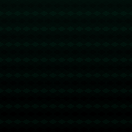
上一篇：
西媒：恩里克怀疑21年欧洲杯半决赛前法比安-鲁伊斯
泄露阵容
下一篇：
20亿欧元换不来欧冠冠军,三大原因分析巴黎败因,最重
要的是运气
联系我们
Contact
1xbet
地址：湖南省湘西土家族苗族自治州凤凰县麻冲乡
传真：010-8598112
电话：010-8598112
手机：18037536652
邮箱：admin@zhcn-1xbet.com