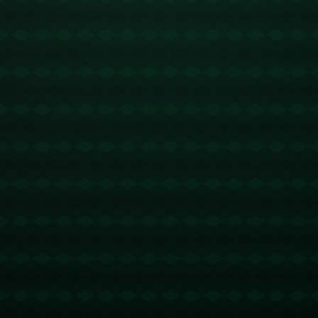
**皇家马德里：经验是关键**
作为欧冠历史上最成功的俱乐部，皇家马德里以其丰富的经验和卓
越的球员阵容稳居赔率榜的前列。虽然在转会市场上有所低调，但
不容忽视的是，**阵中依然有莫德里奇和本泽马这样的老将带领新人
**。他们在淘汰赛阶段的表现和丰富的比赛经验，使得皇马始终是任
何一支球队的强劲对手。
**案例分析：巴黎圣日耳曼的挑战**
除此之外，我们还须关注其他潜在的挑战者，如法国的巴黎圣日耳
曼。尽管他们的赔率不及前三名，但球队中诸如内马尔和姆巴佩这
样的超级巨星足以**改变比赛的格局**。过去数年中，巴黎在欧冠赛
场上的表现一直好坏参半。这主要由于伤病困扰和内部管理问题。
但随着球队对这些问题的解决，他们的夺冠之路并非没有可能。
在本赛季欧冠的旅程中，每支队伍都有其独特的优势和挑战。对于
曼城、拜仁以及皇马，这些被广泛认为的夺冠热门，其优势和潜在
不足须被仔细剖析。**分析赔率不仅能为球迷提供有价值的信息**，
还可以为投资者和博彩行业人士提供战略依据。在这个充满竞争和
不确定性的赛季，各支球队将在赛场上用实际行动来证明赔率的准
确性。