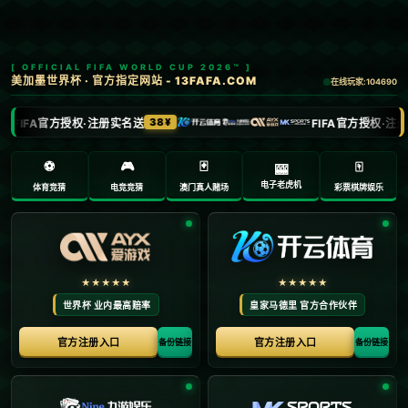
新闻中心
欧冠夺冠赔率：曼城领跑优势扩大 拜仁第2皇马
第3
2026-05-18
浏览次数： 次
返回列表
**欧冠夺冠赔率：曼城领跑优势扩大 拜仁第2皇马第3**