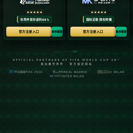
在每一个欧冠赛季开始之前，夺冠赔率总是球迷和专家们关注的焦
点。赔率不仅反映了各支球队当前实力的评估，也可能揭示未来赛
季的走势。在2023-2024赛季，**曼城在赔率榜单中稳居首位**，其
优势不断扩大，而传统强队拜仁慕尼黑和皇家马德里则分别位列第
二和第三。这篇文章将深入探讨这些热门球队的赛季前景及其背后
的原因。
**曼城：领跑优势不断扩大**
曼城近年来在英超和欧洲赛场的表现无可挑剔。他们拥有**明星球员
的强大阵容**，如凯文·德布劳内、埃尔林·哈兰德，以及战术大师瓜
迪奥拉的执教。他们在上赛季不仅赢得了英超冠军，更是首度捧起
了梦寐以求的欧冠奖杯。这个成就使得曼城在本赛季**被博彩公司视
为最大夺冠热门**，赔率优势不断扩大。
**拜仁慕尼黑：紧随其后**
尽管曼城占据头名，但我们不能忽视拜仁慕尼黑的潜在威胁。拜仁
是德国足球的代名词，以往的欧冠经验非常丰富。*传奇射手*罗伯特
·莱万多夫斯基离队后，拜仁依然维持了球队在进攻端的火力。新人
逐渐融入，教练调整战术的同时也展现出拜仁的强大适应能力。因
此，他们的排名紧随曼城其后，并非没有原因。