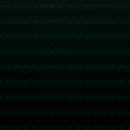
上一篇：
荷兰阿姆斯特丹马拉松，埃塞俄比亚选手切加耶·格塔丘
在比赛尾声时跑错路线…
下一篇：
没有更多文章
联系我们
Contact
1xbet
地址：湖南省湘西土家族苗族自治州凤凰县麻冲乡
传真：010-8598112
电话：010-8598112
手机：18037536652
邮箱：admin@zhcn-1xbet.com
标题*